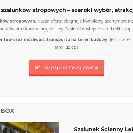
 szalunków stropowych – szeroki wybór, atrakc
nków stropowych
. Nasza oferta obejmuje kompletny asortyment n
ementów oraz konkurencyjne ceny. Szalunki dostępne są od ręki – zap
tów oraz możliwość transportu na teren budowy.
Jeśli interes
nami już dziś!
Zapytaj o darmową wycenę!
NBOX
Szalunek Ścienny Le