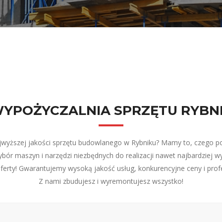
YPOŻYCZALNIA SPRZĘTU RYBN
jwyższej jakości sprzętu budowlanego w Rybniku? Mamy to, czego po
wybór maszyn i narzędzi niezbędnych do realizacji nawet najbardzie
ferty! Gwarantujemy wysoką jakość usług, konkurencyjne ceny i profe
Z nami zbudujesz i wyremontujesz wszystko!