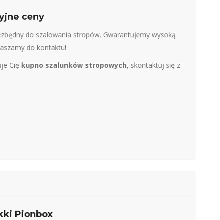
yjne ceny
iezbędny do szalowania stropów. Gwarantujemy wysoką
raszamy do kontaktu!
uje Cię
kupno szalunków stropowych
, skontaktuj się z
kki Pionbox