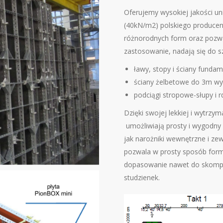
Oferujemy wysokiej jakości u
(40kN/m2) polskiego producent
różnorodnych form oraz pozwa
zastosowanie, nadają się do s
ławy, stopy i ściany fund
ściany żelbetowe do 3m wy
podciągi stropowe-słupy i 
Dzięki swojej lekkiej i wytrz
umożliwiają prosty i wygodny 
jak narożniki wewnętrzne i zewn
pozwala w prosty sposób form
dopasowanie nawet do skompl
studzienek.