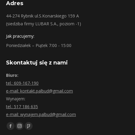
Adres
44-274 Rybnik ul.S.Konarskiego 159 A
(siedziba firmy LUBAR S.A., poziom -1)
Jak pracujemy:
Poniedziałek – Piątek 7:00 - 15:00
Skontaktuj się z nami
Biuro:
tel.: 609-167-190
e-mail: kontakt.palbud@gmail.com
Wynajem:
tel.: 517 186 635
e-mail: wynajem.palbud@gmail.com
Znajdź nas na:
Facebook
Instagram
Foursquare