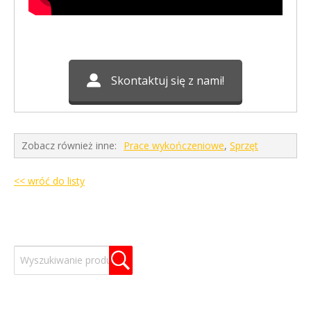
Skontaktuj się z nami!
Zobacz również inne:
Prace wykończeniowe
,
Sprzęt
<< wróć do listy