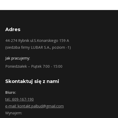
Adres
44-274 Rybnik ul.S.Konarskiego 159 A
(siedziba firmy LUBAR S.A., poziom -1)
Jak pracujemy:
Poniedziałek – Piątek 7:00 - 15:00
Skontaktuj się z nami
Biuro:
tel.: 609-167-190
e-mail: kontakt.palbud@gmail.com
Wynajem: