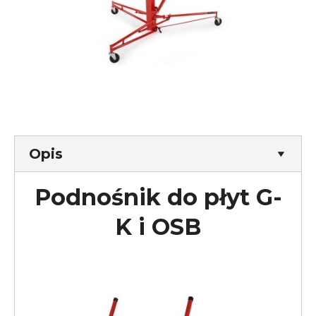
Opis
Podnośnik do płyt G-
K i OSB