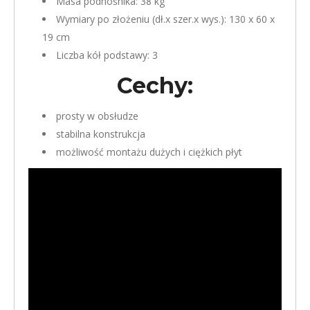
Masa podnośnika: 38 kg
Wymiary po złożeniu (dł.x szer.x wys.): 130 x 60 x
19 cm
Liczba kół podstawy: 3
Cechy:
prosty w obsłudze
stabilna konstrukcja
możliwość montażu dużych i ciężkich płyt