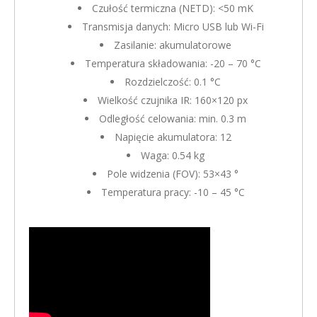
Czułość termiczna (NETD): <50 mK
Transmisja danych: Micro USB lub Wi-Fi
Zasilanie: akumulatorowe
Temperatura składowania: -20 – 70 °C
Rozdzielczość: 0.1 °C
Wielkość czujnika IR: 160×120 px
Odległość celowania: min. 0.3 m
Napięcie akumulatora: 12
Waga: 0.54 kg
Pole widzenia (FOV): 53×43 °
Temperatura pracy: -10 – 45 °C