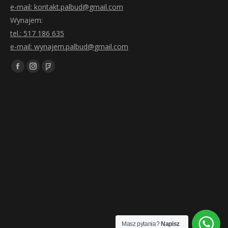
e-mail: kontakt.palbud@gmail.com
Wynajem:
tel.: 517 186 635
e-mail: wynajem.palbud@gmail.com
Znajdź nas na:
Facebook
Instagram
Foursquare
page
page
page
opens
opens
opens
in
in
in
new
new
new
window
window
window
Masz pytania?
Napisz