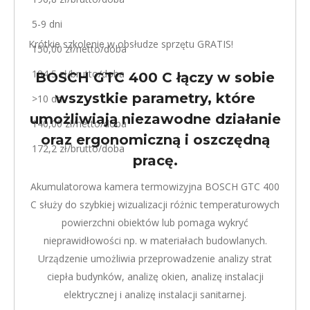
5-9 dni
Krótkie szkolenie w obsłudze sprzętu GRATIS!
150,00 zł/netto/doba
184,5 zł/brutto/doba
BOSCH GTC 400 C łączy w sobie
wszystkie parametry, które
>10 dni
umożliwiają niezawodne działanie
140,00 zł/netto/doba
oraz ergonomiczną i oszczędną
172,2 zł/brutto/doba
pracę.
Akumulatorowa kamera termowizyjna BOSCH GTC 400
C służy do szybkiej wizualizacji różnic temperaturowych
powierzchni obiektów lub pomaga wykryć
nieprawidłowości np. w materiałach budowlanych.
Urządzenie umożliwia przeprowadzenie analizy strat
ciepła budynków, analizę okien, analizę instalacji
elektrycznej i analizę instalacji sanitarnej.