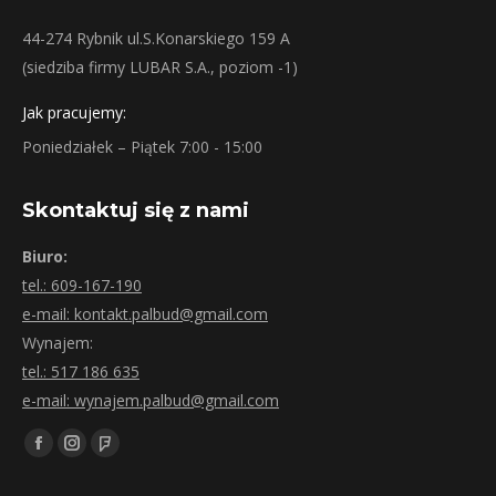
44-274 Rybnik ul.S.Konarskiego 159 A
(siedziba firmy LUBAR S.A., poziom -1)
Jak pracujemy:
Poniedziałek – Piątek 7:00 - 15:00
Skontaktuj się z nami
Biuro:
tel.: 609-167-190
e-mail: kontakt.palbud@gmail.com
Wynajem:
tel.: 517 186 635
e-mail: wynajem.palbud@gmail.com
Znajdź nas na:
Facebook
Instagram
Foursquare
page
page
page