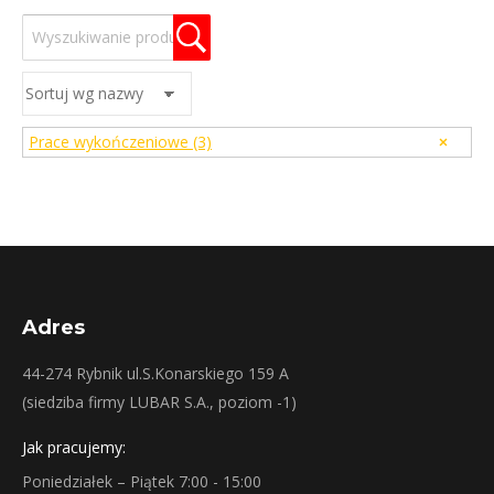
Prace wykończeniowe
(3)
Adres
44-274 Rybnik ul.S.Konarskiego 159 A
(siedziba firmy LUBAR S.A., poziom -1)
Jak pracujemy:
Poniedziałek – Piątek 7:00 - 15:00