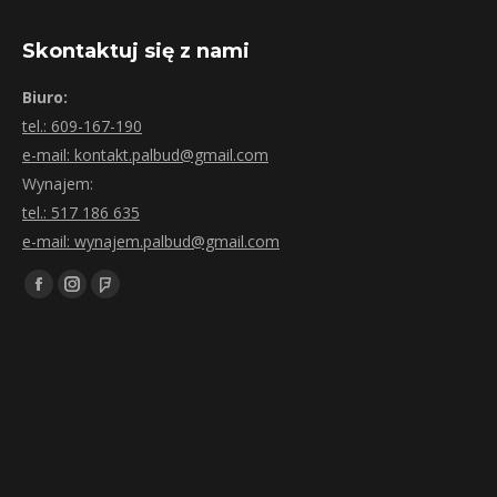
Skontaktuj się z nami
Biuro:
tel.: 609-167-190
e-mail: kontakt.palbud@gmail.com
Wynajem:
tel.: 517 186 635
e-mail: wynajem.palbud@gmail.com
Znajdź nas na:
Facebook
Instagram
Foursquare
page
page
page
opens
opens
opens
in
in
in
new
new
new
window
window
window