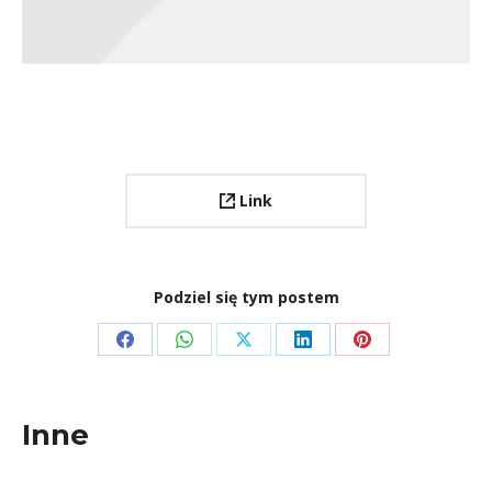
Link
Podziel się tym postem
Share
Share
Share
Share
Share
on
on
on
on
on
Facebook
WhatsApp
X
LinkedIn
Pinterest
Inne