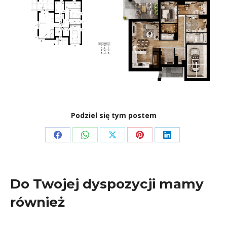
Podziel się tym postem
Share
Share
Share
Share
Share
on
on
on
on
on
Facebook
WhatsApp
X
Pinterest
LinkedIn
Do Twojej dyspozycji mamy
również