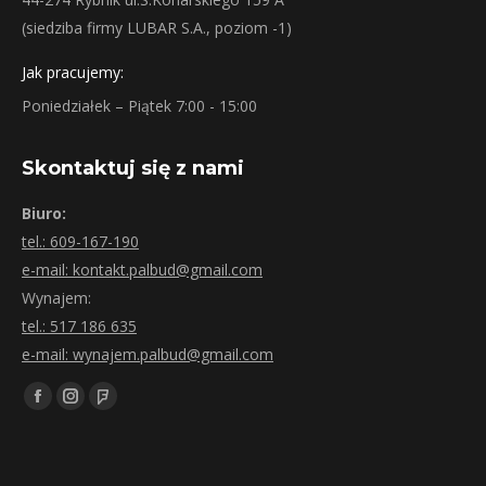
(siedziba firmy LUBAR S.A., poziom -1)
Jak pracujemy:
Poniedziałek – Piątek 7:00 - 15:00
Skontaktuj się z nami
Biuro:
tel.: 609-167-190
e-mail: kontakt.palbud@gmail.com
Wynajem:
tel.: 517 186 635
e-mail: wynajem.palbud@gmail.com
Znajdź nas na:
Facebook
Instagram
Foursquare
page
page
page
opens
opens
opens