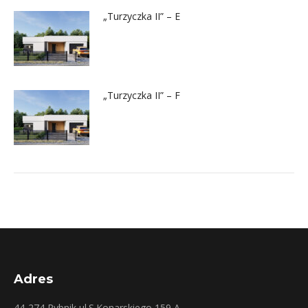
„Turzyczka II” – E
„Turzyczka II” – F
Adres
44-274 Rybnik ul.S.Konarskiego 159 A