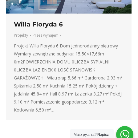
Willa Floryda 6
Projekty
Przez
wynajem
Projekt Willa Floryda 6 Dom jednorodzinny piętrowy
Wymiary zewnętrzne budynku: 15,50×17,66m
0m2POWIERZCHNIA DOMU 0LICZBA SYPIALNI
0LICZBA ŁAZIENEK 0ILOŚĆ STANOWISK
GARAŻOWYCH Wiatrołap 5,66 m² Garderoba 2,93 m²
Spiżarnia 2,58 m² Kuchnia 15,25 m² Pokój dzienny +
jadalnia 45,84 m² Hall 8,97 m² Łazienka 3,27 m² Pokój
9,10 m² Pomieszczenie gospodarcze 3,12 m²
Kotłownia 6,50 m²…
Masz pytania?
Napisz