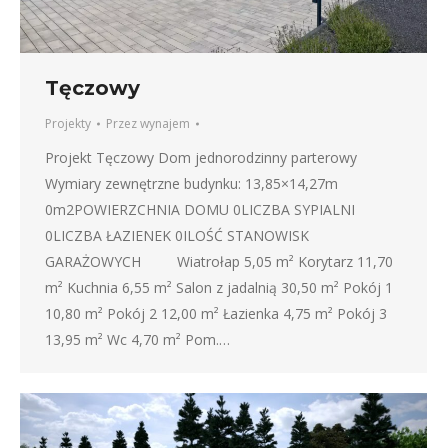
Tęczowy
Projekty
Przez
wynajem
Projekt Tęczowy Dom jednorodzinny parterowy
Wymiary zewnętrzne budynku: 13,85×14,27m
0m2POWIERZCHNIA DOMU 0LICZBA SYPIALNI
0LICZBA ŁAZIENEK 0ILOŚĆ STANOWISK
GARAŻOWYCH Wiatrołap 5,05 m² Korytarz 11,70
m² Kuchnia 6,55 m² Salon z jadalnią 30,50 m² Pokój 1
10,80 m² Pokój 2 12,00 m² Łazienka 4,75 m² Pokój 3
13,95 m² Wc 4,70 m² Pom.…