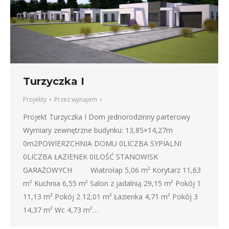
Turzyczka I
Projekty
Przez
wynajem
Projekt Turzyczka I Dom jednorodzinny parterowy
Wymiary zewnętrzne budynku: 13,85×14,27m
0m2POWIERZCHNIA DOMU 0LICZBA SYPIALNI
0LICZBA ŁAZIENEK 0ILOŚĆ STANOWISK
GARAŻOWYCH Wiatrołap 5,06 m² Korytarz 11,63
m² Kuchnia 6,55 m² Salon z jadalnią 29,15 m² Pokój 1
11,13 m² Pokój 2 12,01 m² Łazienka 4,71 m² Pokój 3
14,37 m² Wc 4,73 m²…