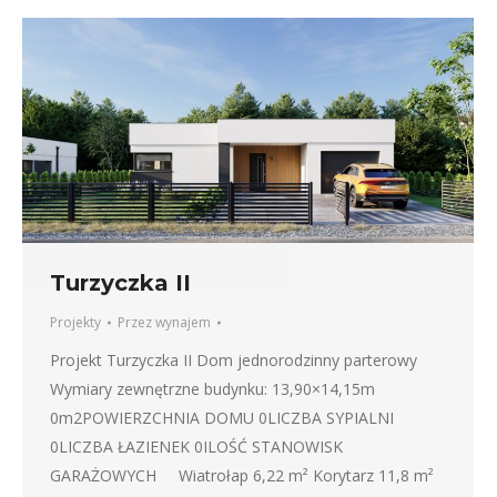
Turzyczka II
Projekty
Przez
wynajem
Projekt Turzyczka II Dom jednorodzinny parterowy
Wymiary zewnętrzne budynku: 13,90×14,15m
0m2POWIERZCHNIA DOMU 0LICZBA SYPIALNI
0LICZBA ŁAZIENEK 0ILOŚĆ STANOWISK
GARAŻOWYCH Wiatrołap 6,22 m² Korytarz 11,8 m²