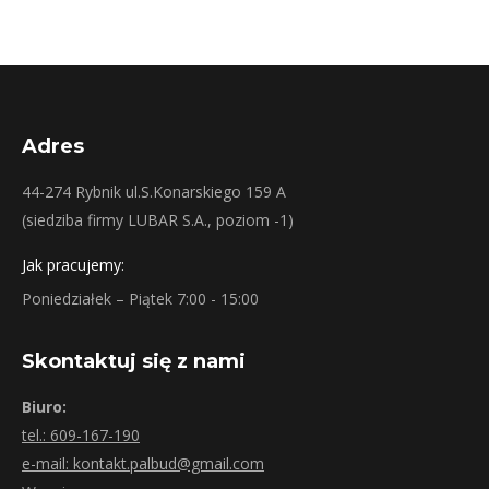
Adres
44-274 Rybnik ul.S.Konarskiego 159 A
(siedziba firmy LUBAR S.A., poziom -1)
Jak pracujemy:
Poniedziałek – Piątek 7:00 - 15:00
Skontaktuj się z nami
Biuro:
tel.: 609-167-190
e-mail: kontakt.palbud@gmail.com