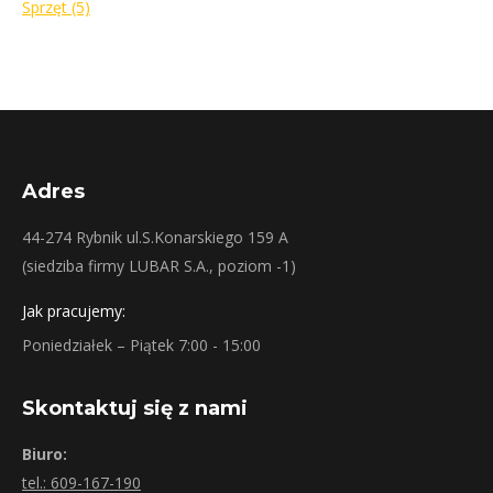
Sprzęt
(5)
Adres
44-274 Rybnik ul.S.Konarskiego 159 A
(siedziba firmy LUBAR S.A., poziom -1)
Jak pracujemy:
Poniedziałek – Piątek 7:00 - 15:00
Skontaktuj się z nami
Biuro:
tel.: 609-167-190