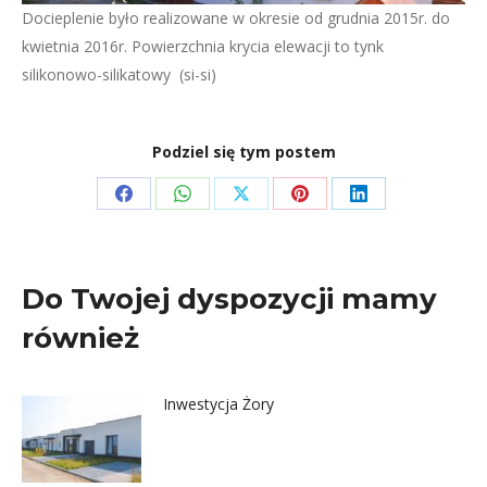
Docieplenie było realizowane w okresie od grudnia 2015r. do
kwietnia 2016r. Powierzchnia krycia elewacji to tynk
silikonowo-silikatowy (si-si)
Podziel się tym postem
Share
Share
Share
Share
Share
on
on
on
on
on
Facebook
WhatsApp
X
Pinterest
LinkedIn
Do Twojej dyspozycji mamy
również
Inwestycja Żory