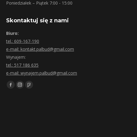
Poniedziałek – Piątek 7:00 - 15:00
Skontaktuj się z nami
Biuro:
tel.: 609-167-190
e-mail: kontakt.palbud@gmail.com
Wynajem:
tel.: 517 186 635
e-mail: wynajem.palbud@gmail.com
Znajdź nas na:
Facebook
Instagram
Foursquare
page
page
page
opens
opens
opens
in
in
in
new
new
new
window
window
window