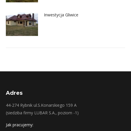
Inwestycja Gliwice
Adres
44-274 Rybnik ul.S.Konarskiego 159 A
(siedziba firmy LUBAR S.A., poziom -1)
Jak pracujemy: