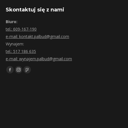
Skontaktuj się z nami
Biuro:
tel.: 609-167-190
e-mail: kontakt.palbud@gmail.com
Wynajem:
tel.: 517 186 635
e-mail: wynajem.palbud@gmail.com
Znajdź nas na:
Facebook
Instagram
Foursquare
page
page
page
opens
opens
opens
in
in
in
new
new
new
window
window
window