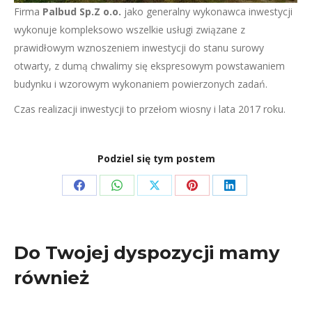
Firma
Palbud Sp.Z o.o.
jako generalny wykonawca inwestycji
wykonuje kompleksowo wszelkie usługi związane z
prawidłowym wznoszeniem inwestycji do stanu surowy
otwarty, z dumą chwalimy się ekspresowym powstawaniem
budynku i wzorowym wykonaniem powierzonych zadań.
Czas realizacji inwestycji to przełom wiosny i lata 2017 roku.
Podziel się tym postem
Share
Share
Share
Share
Share
on
on
on
on
on
Facebook
WhatsApp
X
Pinterest
LinkedIn
Do Twojej dyspozycji mamy
również