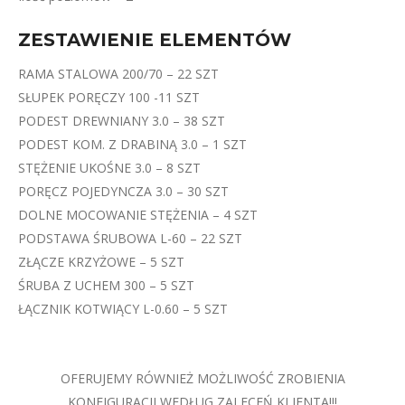
ZESTAWIENIE ELEMENTÓW
RAMA STALOWA 200/70 – 22 SZT
SŁUPEK PORĘCZY 100 -11 SZT
PODEST DREWNIANY 3.0 – 38 SZT
PODEST KOM. Z DRABINĄ 3.0 – 1 SZT
STĘŻENIE UKOŚNE 3.0 – 8 SZT
PORĘCZ POJEDYNCZA 3.0 – 30 SZT
DOLNE MOCOWANIE STĘŻENIA – 4 SZT
PODSTAWA ŚRUBOWA L-60 – 22 SZT
ZŁĄCZE KRZYŻOWE – 5 SZT
ŚRUBA Z UCHEM 300 – 5 SZT
ŁĄCZNIK KOTWIĄCY L-0.60 – 5 SZT
OFERUJEMY RÓWNIEŻ MOŻLIWOŚĆ ZROBIENIA
KONFIGURACJI WEDŁUG ZALECEŃ KLIENTA!!!