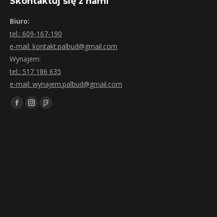
Skontaktuj się z nami
Biuro:
tel.: 609-167-190
e-mail: kontakt.palbud@gmail.com
Wynajem:
tel.: 517 186 635
e-mail: wynajem.palbud@gmail.com
Znajdź nas na:
Facebook
Instagram
Foursquare
page
page
page
opens
opens
opens
in
in
in
new
new
new
window
window
window