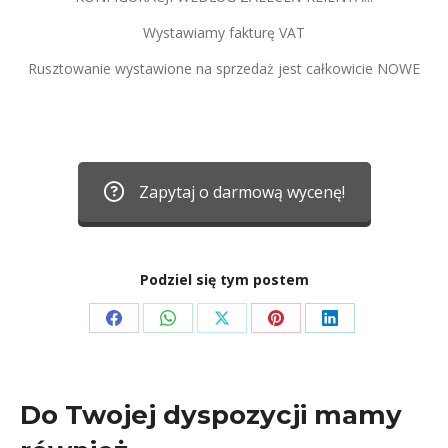
Wystawiamy fakturę VAT
Rusztowanie wystawione na sprzedaż jest całkowicie NOWE
Zapytaj o darmową wycenę!
Podziel się tym postem
Share
Share
Share
Share
Share
on
on
on
on
on
Facebook
WhatsApp
X
Pinterest
LinkedIn
Do Twojej dyspozycji mamy