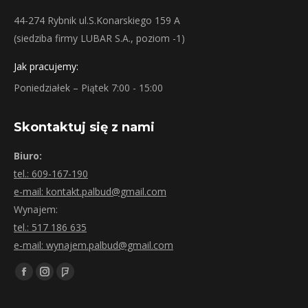
44-274 Rybnik ul.S.Konarskiego 159 A
(siedziba firmy LUBAR S.A., poziom -1)
Jak pracujemy:
Poniedziałek – Piątek 7:00 - 15:00
Skontaktuj się z nami
Biuro:
tel.: 609-167-190
e-mail: kontakt.palbud@gmail.com
Wynajem:
tel.: 517 186 635
e-mail: wynajem.palbud@gmail.com
Znajdź nas na:
Facebook
Instagram
Foursquare
page
page
page