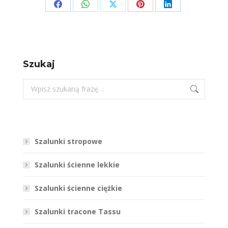
Share
Share
Share
Share
Share
on
on
on
on
on
Facebook
WhatsApp
X
Pinterest
LinkedIn
Szukaj
Szukaj:
Szalunki stropowe
Szalunki ścienne lekkie
Szalunki ścienne ciężkie
Szalunki tracone Tassu